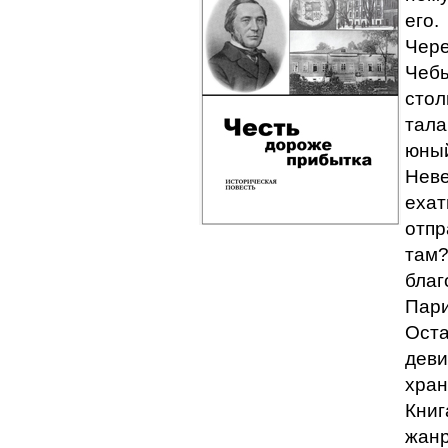
его.
Чере
Чебы
стол
тала
юный
Неве
ехат
отпр
там?
благ
Пари
Оста
деви
хран
Книг
жанр