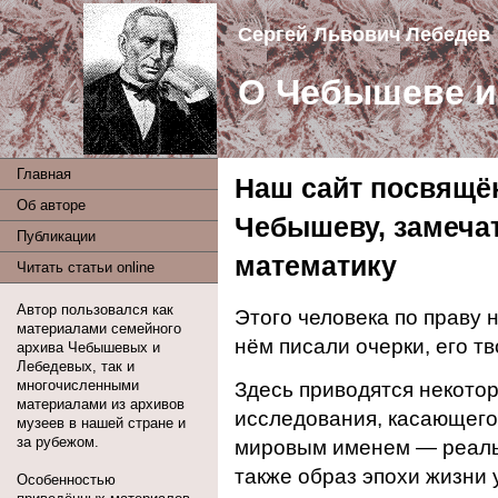
Сергей Львович Лебедев
О Чебышеве и 
Главная
Наш сайт посвящё
Об авторе
Чебышеву, замеча
Публикации
математику
Читать статьи online
Автор пользовался как
Этого человека по праву
материалами семейного
нём писали очерки, его тв
архива Чебышевых и
Лебедевых, так и
многочисленными
Здесь приводятся некото
материалами из архивов
исследования, касающегос
музеев в нашей стране и
за рубежом.
мировым именем — реальн
также образ эпохи жизни 
Особенностью