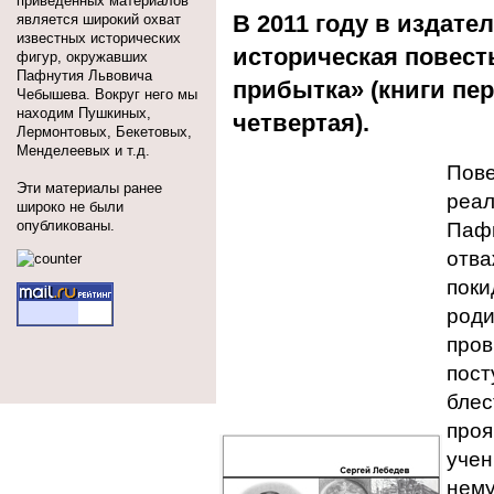
приведённых материалов
В 2011 году в издат
является широкий охват
известных исторических
историческая повест
фигур, окружавших
Пафнутия Львовича
прибытка» (книги пер
Чебышева. Вокруг него мы
находим Пушкиных,
четвертая).
Лермонтовых, Бекетовых,
Менделеевых и т.д.
Пове
Эти материалы ранее
реал
широко не были
опубликованы.
Пафн
отва
поки
роди
пров
пост
блес
проя
учен
нему